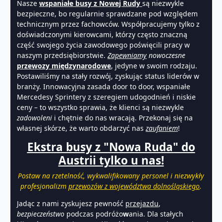
Nasze
wspaniałe
busy
z Nowej Rudy
są niezwykle
bezpieczne, bo regularnie sprawdzane pod względem
technicznym przez fachowców. Współpracujemy tylko z
doświadczonymi kierowcami, którzy często znaczną
część swojego życia zawodowego poświęcili pracy w
naszym przedsiębiorstwie.
Zapewniamy
nowoczesne
przewozy międzynarodowe
, jedyne w swoim rodzaju.
Postawiliśmy na stały rozwój, zyskując status liderów w
branży. Innowacyjna zasada door to door, wspaniałe
Mercedesy Sprintery z szeregiem udogodnień i niskie
ceny – to wszystko sprawia, że klienci są niezwykle
zadowoleni
i chętnie do nas wracają. Przekonaj się na
własnej skórze, że warto obdarzyć nas
zaufaniem
!
Ekstra busy z "Nowa Ruda" do
Austrii tylko u nas!
Postaw na rzetelność, wykwalifikowany personel i niezwykły
profesjonalizm
przewozów z województwa dolnośląskiego
.
Jadąc z nami zyskujesz pewność
przejazdu
,
bezpieczeństwo
podczas podróżo
w
ania. Dla stałych