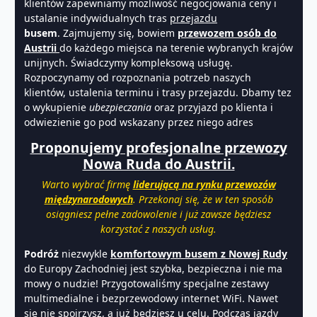
klientów zapewniamy możliwość negocjowania ceny i
ustalanie indywidualnych tras
przejazdu
busem
. Zajmujemy się, bowiem
przewozem osób do
Austrii
do każdego miejsca na terenie wybranych krajów
unijnych. Świadczymy kompleksową usługę.
Rozpoczynamy od rozpoznania potrzeb naszych
klientów, ustalenia terminu i trasy przejazdu. Dbamy tez
o wykupienie
ubezpieczania
oraz przyjazd po klienta i
odwiezienie go pod wskazany przez niego adres
Proponujemy profesjonalne przewozy
Nowa Ruda do Austrii.
Warto wybrać firmę
liderującą na rynku przewozów
międzynarodowych
. Przekonaj się, że w ten sposób
osiągniesz pełne zadowolenie i już zawsze będziesz
korzystać z naszych usług.
Podróż
niezwykle
komfortowym
busem
z Nowej Rudy
do Europy Zachodniej jest szybka, bezpieczna i nie ma
mowy o nudzie! Przygotowaliśmy specjalne zestawy
multimedialne i bezprzewodowy internet WiFi. Nawet
się nie spojrzysz, a już będziesz u celu. Podczas jazdy