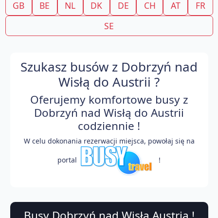
GB
BE
NL
DK
DE
CH
AT
FR
SE
Szukasz busów z Dobrzyń nad
Wisłą do Austrii ?
Oferujemy komfortowe busy z
Dobrzyń nad Wisłą do Austrii
codziennie !
W celu dokonania rezerwacji miejsca, powołaj się na
portal
!
Busy Dobrzyń nad Wisłą Austria !