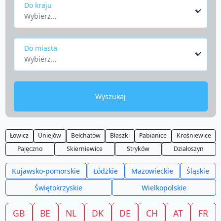
Do kraju
Wybierz...
Do miasta
Wybierz...
Wyszukaj
Łowicz
Uniejów
Bełchatów
Błaszki
Pabianice
Krośniewice
Pajęczno
Skierniewice
Stryków
Działoszyn
Kujawsko-pomorskie
Łódzkie
Mazowieckie
Śląskie
Świętokrzyskie
Wielkopolskie
GB
BE
NL
DK
DE
CH
AT
FR