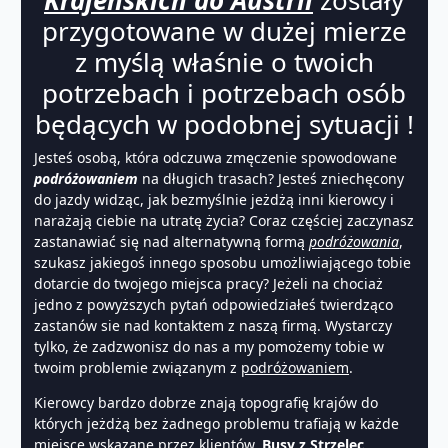
przygotowane w dużej mierze
z myślą właśnie o twoich
potrzebach i potrzebach osób
będących w podobnej sytuacji !
Jesteś osobą, która odczuwa zmęczenie spowodowane
podróżowaniem
na długich trasach? Jesteś zniechęcony
do jazdy widząc, jak bezmyślnie jeżdżą inni kierowcy i
narażają ciebie na utratę życia? Coraz częściej zaczynasz
zastanawiać się nad alternatywną formą
podróżowania
,
szukasz jakiegoś innego sposobu umożliwiającego tobie
dotarcie do twojego miejsca pracy? Jeżeli na chociaż
jedno z powyższych pytań odpowiedziałeś twierdząco
zastanów sie nad kontaktem z naszą firmą. Wystarczy
tylko, że zadzwonisz do nas a my pomożemy tobie w
twoim problemie związanym z
podróżowaniem
.
Kierowcy bardzo dobrze znają topografię krajów do
których jeżdżą bez żadnego problemu trafiają w każde
miejsce wskazane przez klientów.
Busy z Strzelec