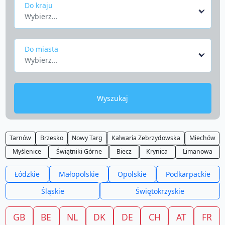
Do kraju
Wybierz...
Do miasta
Wybierz...
Wyszukaj
Tarnów
Brzesko
Nowy Targ
Kalwaria Zebrzydowska
Miechów
Myślenice
Świątniki Górne
Biecz
Krynica
Limanowa
Łódzkie
Małopolskie
Opolskie
Podkarpackie
Śląskie
Świętokrzyskie
GB
BE
NL
DK
DE
CH
AT
FR