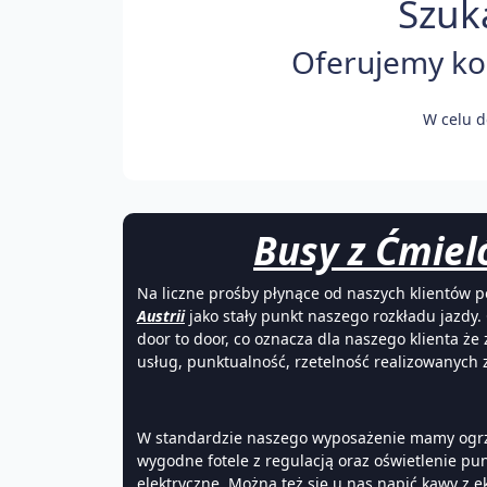
Szuk
Oferujemy kom
W celu d
Busy z Ćmiel
Na liczne prośby płynące od naszych klientów 
Austrii
jako stały punkt naszego rozkładu jazdy
door to door, co oznacza dla naszego klienta 
usług, punktualność, rzetelność realizowanych 
W standardzie naszego wyposażenie mamy ogrze
wygodne fotele z regulacją oraz oświetlenie p
elektryczne. Można też się u nas napić kawy z 