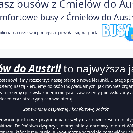
asz busów z Ćmielów do Aust
fortowe busy z Ćmielów do Austri
okonania rezerwacji miejsca, powołaj się na portal
ów do Austrii
to najwyższa j
postanowiliśmy rozszerzyć naszą ofertę o nowe kierunki. Dlatego
. Ofertę naszą kierujemy do osób indywidualnych, jak również org
że zabierzemy go z wskazanego miejsca i zawieziemy pod wskazany 
zleceń oraz atrakcyjną cenowo ofertę.
Zapewniamy bezpieczną i komfortową podróż.
wanie postojowe, przyciemniane szyby oraz nowoczesną klimatyz
unktowe. Do Państwa dyspozycji mamy tablety, darmowy internet Wi
ekspresu który jest w busie, a kawę można wygodnie odstawić w uc