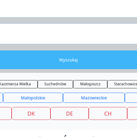
Wyszukaj
Kazimierza Wielka
Suchedniów
Małogoszcz
Starachowic
Małopolskie
Mazowieckie
DK
DE
CH