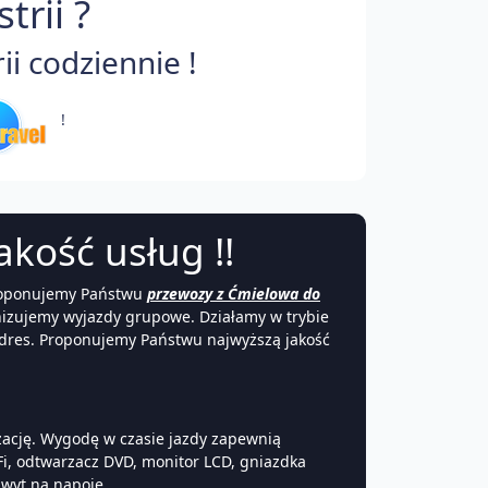
rii ?
i codziennie !
!
akość usług !!
 proponujemy Państwu
przewozy z Ćmielowa do
anizujemy wyjazdy grupowe. Działamy w trybie
adres. Proponujemy Państwu najwyższą jakość
ację. Wygodę w czasie jazdy zapewnią
Fi, odtwarzacz DVD, monitor LCD, gniazdka
hwyt na napoje.